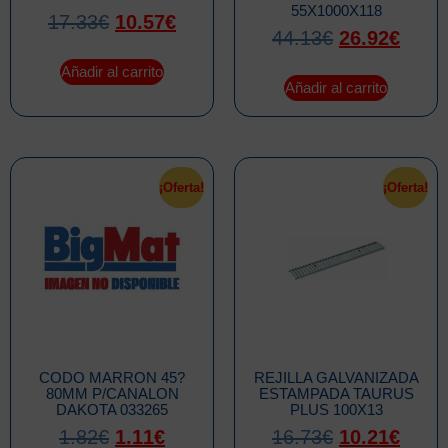
55X1000X118
17.33
€
10.57
€
44.13
€
26.92
€
Añadir al carrito
Añadir al carrito
¡Oferta!
¡Oferta!
CODO MARRON 45?
REJILLA GALVANIZADA
80MM P/CANALON
ESTAMPADA TAURUS
DAKOTA 033265
PLUS 100X13
1.82
€
1.11
€
16.73
€
10.21
€