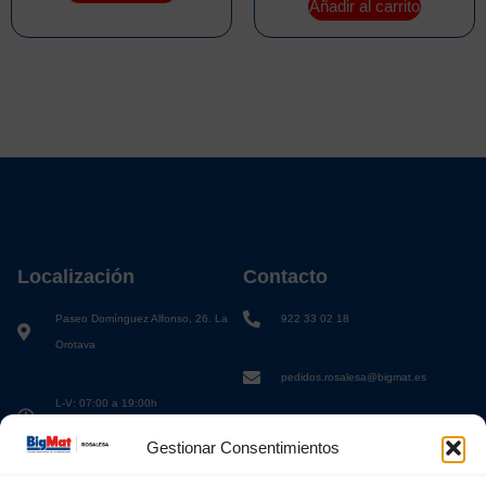
Añadir al carrito
Localización
Contacto
Paseo Domínguez Alfonso, 26. La
922 33 02 18
Orotava
pedidos.rosalesa@bigmat.es
L-V: 07:00 a 19:00h
S: 08:00 a 13:00h
Gestionar Consentimientos