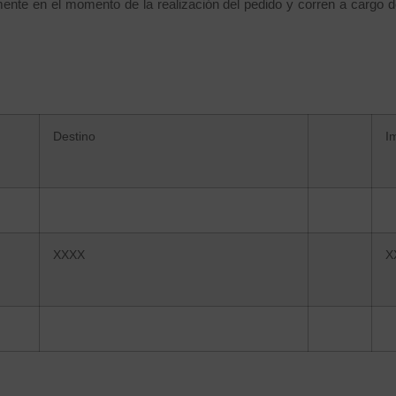
ente en el momento de la realización del pedido y corren a cargo d
:
Destino
I
XXXX
X