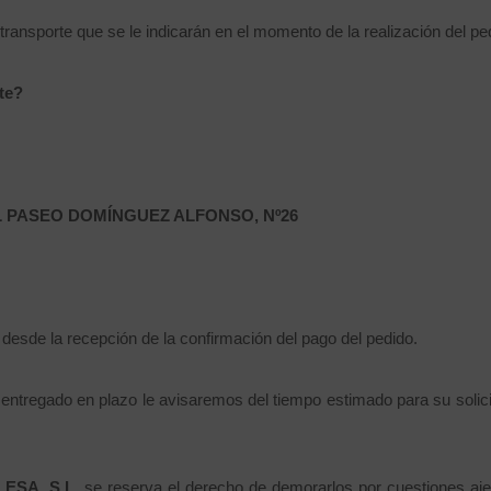
 transporte que se le indicarán en el momento de la realización del pe
te?
 PASEO DOMÍNGUEZ ALFONSO, Nº26
desde la recepción de la confirmación del pago del pedido.
 entregado en plazo le avisaremos del tiempo estimado para su solicit
ESA, S.L.
se reserva el derecho de demorarlos por cuestiones aj