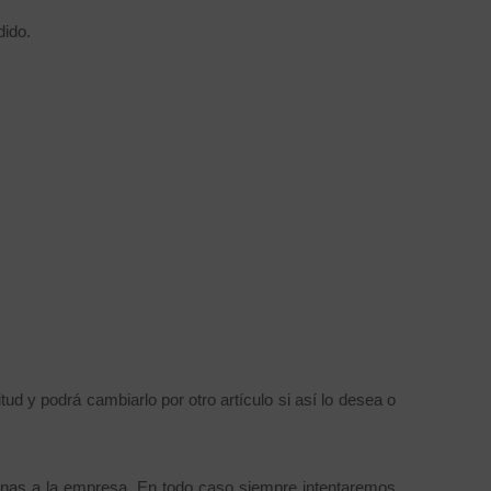
dido.
ud y podrá cambiarlo por otro artículo si así lo desea o
enas a la empresa. En todo caso siempre intentaremos