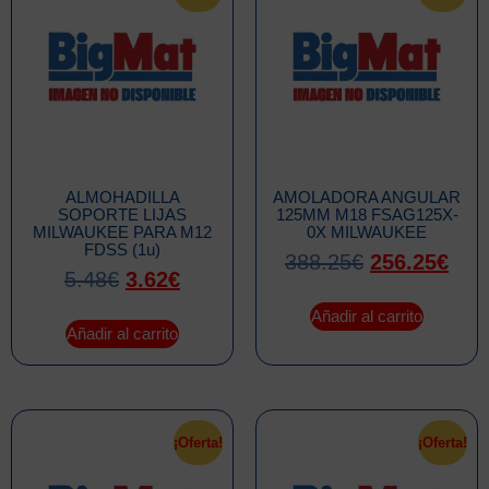
ALMOHADILLA
AMOLADORA ANGULAR
SOPORTE LIJAS
125MM M18 FSAG125X-
MILWAUKEE PARA M12
0X MILWAUKEE
FDSS (1u)
388.25
€
256.25
€
5.48
€
3.62
€
Añadir al carrito
Añadir al carrito
¡Oferta!
¡Oferta!