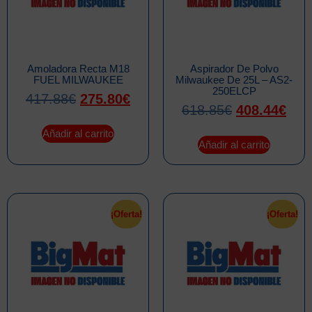
Amoladora Recta M18
Aspirador De Polvo
FUEL MILWAUKEE
Milwaukee De 25L – AS2-
250ELCP
417.88
€
275.80
€
618.85
€
408.44
€
Añadir al carrito
Añadir al carrito
¡Oferta!
¡Oferta!