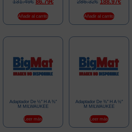
131.49
€
86.79
€
286.32
€
188.97
€
Añadir al carrito
Añadir al carrito
Adaptador De ½″ H A ⅜″
Adaptador De ⅜″ H A ½″
M MILWAUKEE
M MILWAUKEE
Leer más
Leer más