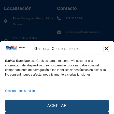
Localización
Contacto
Paseo Domínguez Alfonso, 26. La
922 33 02 18
Orotava
pedidos.rosalesa@bigmat.es
L-V: 07:00 a 19:00h
S: 08:00 a 13:00h
Gestionar Consentimientos
BigMat Rosalesa
usa Cookies para almacenar y/o acceder a la
información del dispositivo. Eso nos permite procesar datos como el
comportamiento de navegación o las identificaciones únicas en este sitio.
No consentir puede afectar negativamente a ciertas funciones.
Gestionar los servicios
ACEPTAR