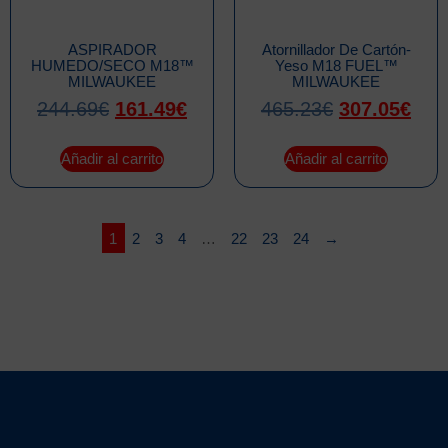
ASPIRADOR
Atornillador De Cartón-
HUMEDO/SECO M18™
Yeso M18 FUEL™
MILWAUKEE
MILWAUKEE
244.69
€
161.49
€
465.23
€
307.05
€
Añadir al carrito
Añadir al carrito
1
2
3
4
…
22
23
24
→