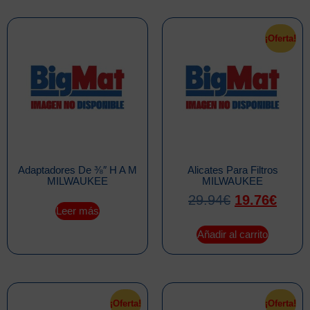
¡Oferta!
Adaptadores De ⅜″ H A M
Alicates Para Filtros
MILWAUKEE
MILWAUKEE
29.94
€
19.76
€
Leer más
Añadir al carrito
¡Oferta!
¡Oferta!