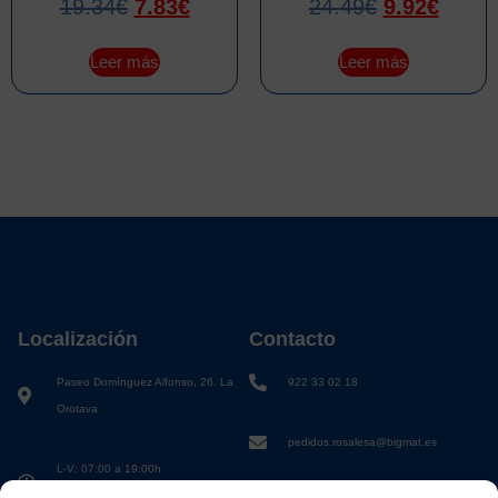
19.34
€
7.83
€
24.49
€
9.92
€
Leer más
Leer más
Localización
Contacto
Paseo Domínguez Alfonso, 26. La
922 33 02 18
Orotava
pedidos.rosalesa@bigmat.es
L-V: 07:00 a 19:00h
S: 08:00 a 13:00h