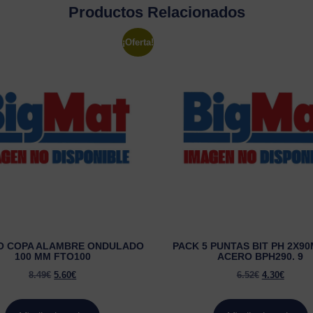
Productos Relacionados
¡Oferta!
O COPA ALAMBRE ONDULADO
PACK 5 PUNTAS BIT PH 2X90
100 MM FTO100
ACERO BPH290. 9
8.49
€
5.60
€
6.52
€
4.30
€