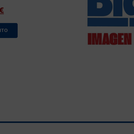
€
ITO