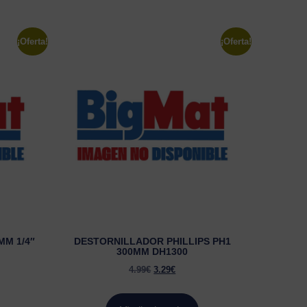
¡Oferta!
¡Oferta!
MM 1/4″
DESTORNILLADOR PHILLIPS PH1
300MM DH1300
4.99
€
3.29
€