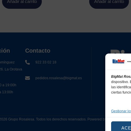
Añadir al carrito
Añadir al carrito
ción
Contacto
omínguez
922 33 02 18
26. La Orotava
BigMat Ros
pedidos.rosalesa@bigmat.es
dispositivo
0 a 19:00h
las identifi
 a 13:00h
ciertas func
Gestionar lo
2026 Grupo Rosalesa. Todos los derechos reservados. Powered by
Canarias 
AC