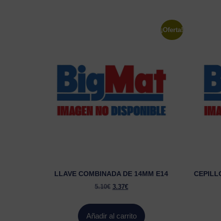
¡Oferta!
LLAVE COMBINADA DE 14MM E14
CEPILL
5.10
€
3.37
€
Añadir al carrito