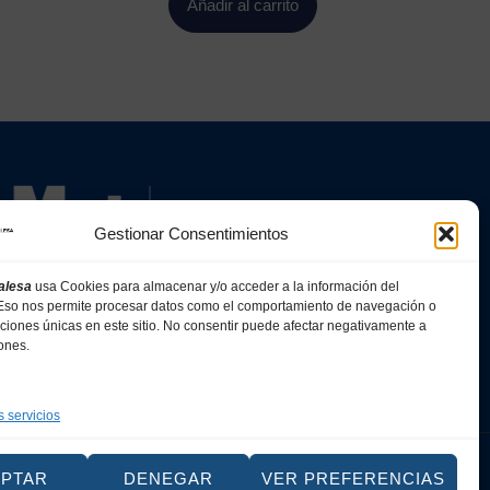
Añadir al carrito
Gestionar Consentimientos
alesa
usa Cookies para almacenar y/o acceder a la información del
. Eso nos permite procesar datos como el comportamiento de navegación o
caciones únicas en este sitio. No consentir puede afectar negativamente a
iones.
s servicios
Web
EPTAR
DENEGAR
VER PREFERENCIAS