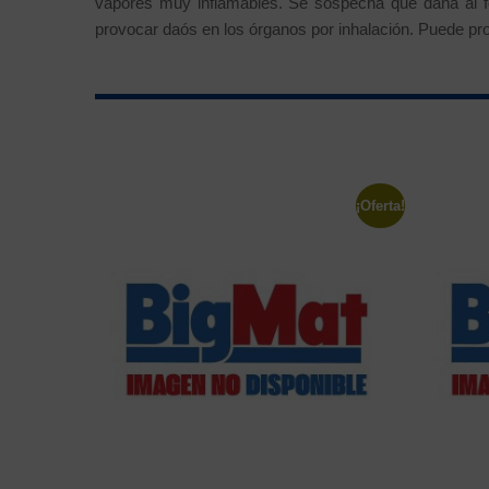
vapores muy inflamables. Se sospecha que daña al fe
provocar daós en los órganos por inhalación. Puede pr
¡Oferta!