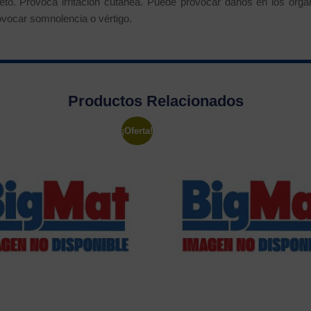
to. Provoca irritación cutánea. Puede provocar daños en los órga
ovocar somnolencia o vértigo.
Productos Relacionados
¡Oferta!