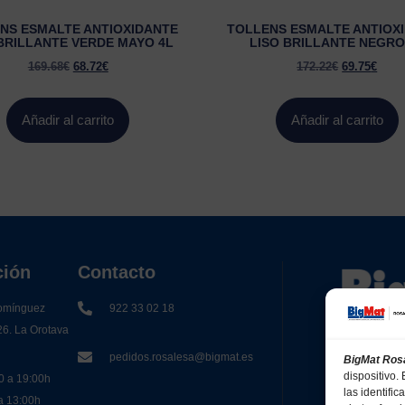
NS ESMALTE ANTIOXIDANTE
TOLLENS ESMALTE ANTIOX
 BRILLANTE VERDE MAYO 4L
LISO BRILLANTE NEGRO
169.68
€
68.72
€
172.22
€
69.75
€
Añadir al carrito
Añadir al carrito
ción
Contacto
omínguez
922 33 02 18
26. La Orotava
pedidos.rosalesa@bigmat.es
BigMat Ros
dispositivo
0 a 19:00h
las identifi
 a 13:00h