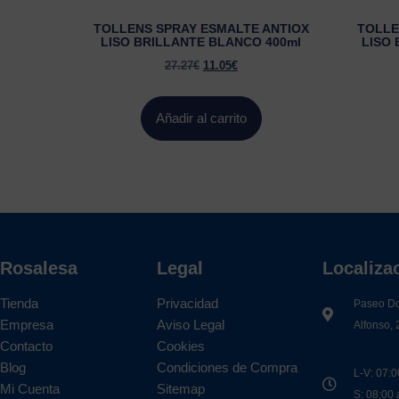
TOLLENS SPRAY ESMALTE ANTIOX
TOLLE
LISO BRILLANTE BLANCO 400ml
LISO
27.27
€
11.05
€
Añadir al carrito
Rosalesa
Legal
Localiza
Tienda
Privacidad
Paseo D
Empresa
Aviso Legal
Alfonso, 
Contacto
Cookies
Blog
Condiciones de Compra
L-V: 07:0
Mi Cuenta
Sitemap
S: 08:00