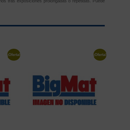
nos tras exposiciones prolongadas o repetidas. Puede
¡Oferta!
¡Oferta!