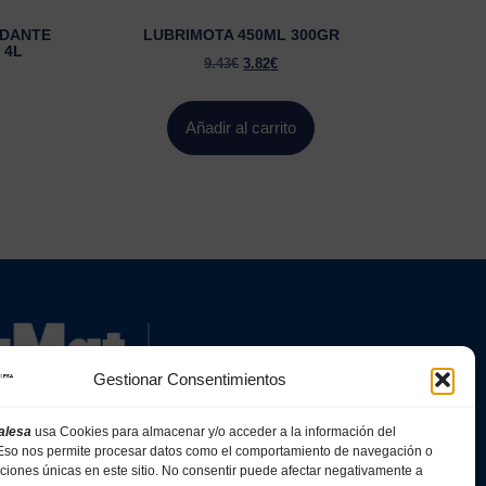
IDANTE
LUBRIMOTA 450ML 300GR
 4L
9.43
€
3.82
€
Añadir al carrito
Gestionar Consentimientos
alesa
usa Cookies para almacenar y/o acceder a la información del
. Eso nos permite procesar datos como el comportamiento de navegación o
caciones únicas en este sitio. No consentir puede afectar negativamente a