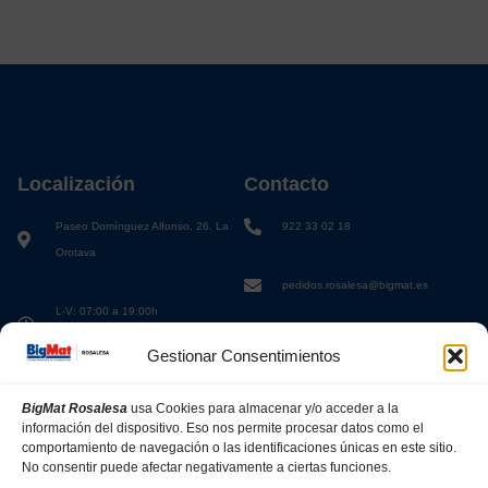
Localización
Contacto
Paseo Domínguez Alfonso, 26. La
922 33 02 18
Orotava
pedidos.rosalesa@bigmat.es
L-V: 07:00 a 19:00h
S: 08:00 a 13:00h
Gestionar Consentimientos
BigMat Rosalesa
usa Cookies para almacenar y/o acceder a la
información del dispositivo. Eso nos permite procesar datos como el
comportamiento de navegación o las identificaciones únicas en este sitio.
No consentir puede afectar negativamente a ciertas funciones.