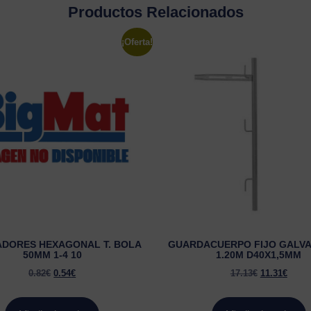
Productos Relacionados
¡Oferta!
DORES HEXAGONAL T. BOLA
GUARDACUERPO FIJO GALV
50MM 1-4 10
1.20M D40X1,5MM
0.82
€
0.54
€
17.13
€
11.31
€