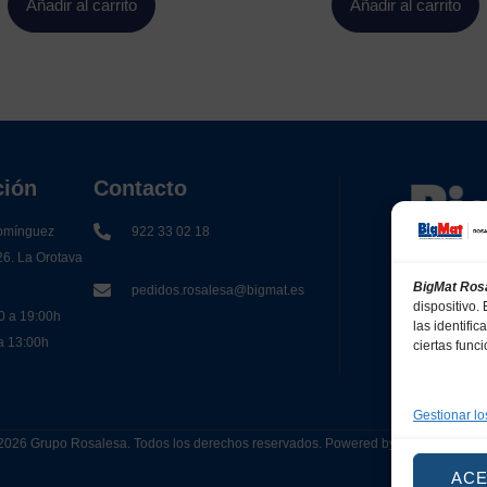
Añadir al carrito
Añadir al carrito
ción
Contacto
omínguez
922 33 02 18
26. La Orotava
BigMat Ros
pedidos.rosalesa@bigmat.es
dispositivo
0 a 19:00h
las identifi
 a 13:00h
ciertas func
Gestionar lo
2026 Grupo Rosalesa. Todos los derechos reservados. Powered by
Canarias 
AC