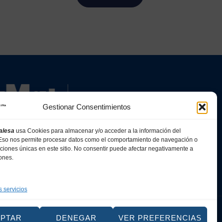
Gestionar Consentimientos
alesa
usa Cookies para almacenar y/o acceder a la información del
. Eso nos permite procesar datos como el comportamiento de navegación o
caciones únicas en este sitio. No consentir puede afectar negativamente a
iones.
s servicios
Web
EPTAR
DENEGAR
VER PREFERENCIAS