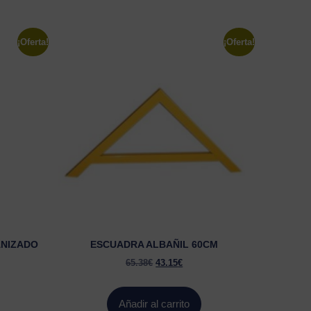
¡Oferta!
¡Oferta!
ANIZADO
ESCUADRA ALBAÑIL 60CM
65.38
€
43.15
€
Añadir al carrito