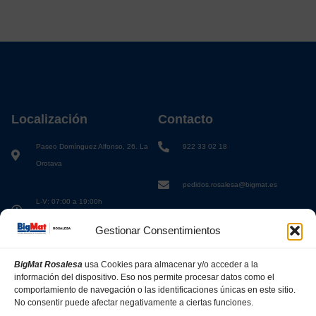
Localización
Contacto
Paseo Domínguez Alfonso, 26. La
922 33 02 18
Orotava
pedidos.rosalesa@bigmat.es
L-V: 07:00 a 19:00h
S: 08:00 a 13:00h
Gestionar Consentimientos
BigMat Rosalesa
usa Cookies para almacenar y/o acceder a la
información del dispositivo. Eso nos permite procesar datos como el
comportamiento de navegación o las identificaciones únicas en este sitio.
No consentir puede afectar negativamente a ciertas funciones.