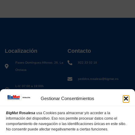
Localización
Contacto
Paseo Domínguez Alfonso, 26. La
922 33 02 18
Orotava
pedidos.rosalesa@bigmat.es
L-V: 07:00 a 19:00h
S: 08:00 a 13:00h
Gestionar Consentimientos
BigMat Rosalesa
usa Cookies para almacenar y/o acceder a la
información del dispositivo. Eso nos permite procesar datos como el
comportamiento de navegación o las identificaciones únicas en este sitio.
No consentir puede afectar negativamente a ciertas funciones.