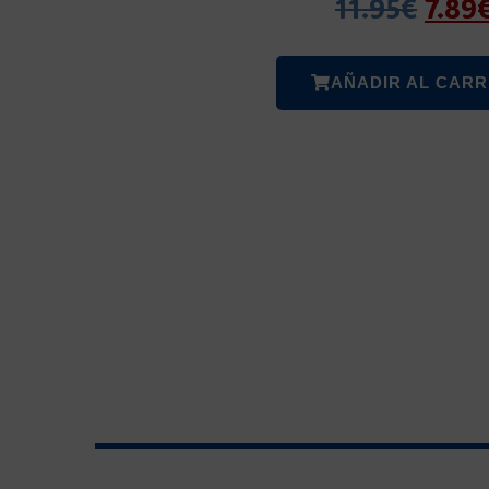
11.95
€
7.89
AÑADIR AL CARR