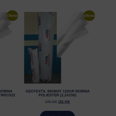
¡Oferta!
¡Oferta!
BOBINA
GEOTEXTIL BIGMAT 120GR BOBINA
79051522
POLIESTER (2,2X150)
276.41
€
182.43
€