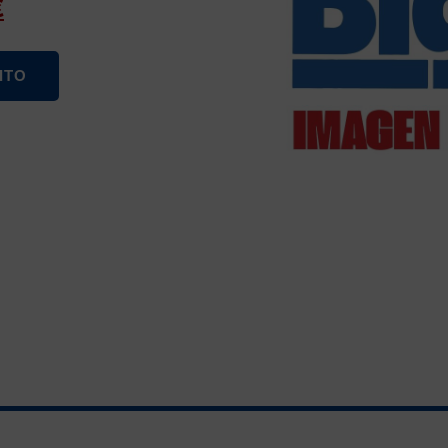
€
ITO