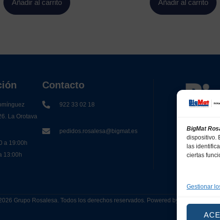
Añadir al carrito
Añadir al carrito
ción
Contacto
omínguez
922 33 02 18
26. La Orotava
BigMat Ros
pedidos.rosalesa@bigmat.es
dispositivo
0 a 19:00h
las identifi
 a 13:00h
ciertas func
Gestionar lo
2026 Grupo Rosalesa. Todos los derechos reservados. Powered by
Canarias 
AC