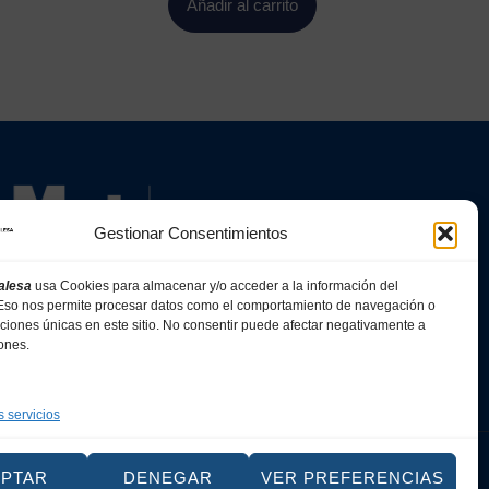
Añadir al carrito
Gestionar Consentimientos
alesa
usa Cookies para almacenar y/o acceder a la información del
. Eso nos permite procesar datos como el comportamiento de navegación o
caciones únicas en este sitio. No consentir puede afectar negativamente a
iones.
s servicios
Web
EPTAR
DENEGAR
VER PREFERENCIAS