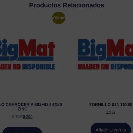
Productos Relacionados
¡Oferta!
LO CARROCERIA 603+934 6X50
TORNILLO 931 16X80
ZINC
1.93
€
0.30
€
0.20
€
Añadir al carrito