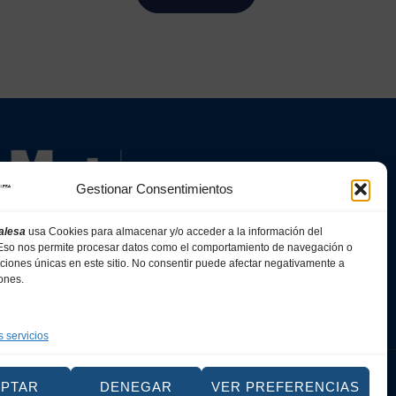
Gestionar Consentimientos
alesa
usa Cookies para almacenar y/o acceder a la información del
. Eso nos permite procesar datos como el comportamiento de navegación o
caciones únicas en este sitio. No consentir puede afectar negativamente a
iones.
s servicios
Web
EPTAR
DENEGAR
VER PREFERENCIAS