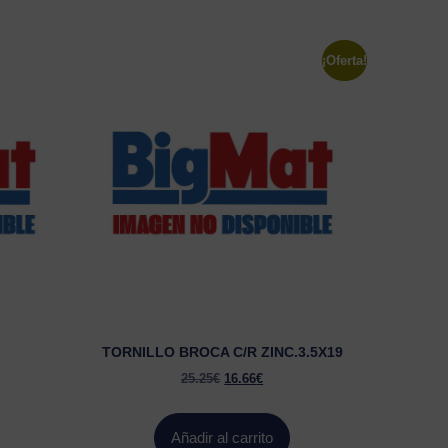
¡Oferta!
TORNILLO BROCA C/R ZINC.3.5X19
25.25
€
16.66
€
Añadir al carrito