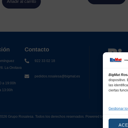
Añadir al carrito
ción
Contacto
omínguez
922 33 02 18
26. La Orotava
BigMat Ros
pedidos.rosalesa@bigmat.es
dispositivo
0 a 19:00h
las identifi
 a 13:00h
ciertas func
Gestionar lo
2026 Grupo Rosalesa. Todos los derechos reservados. Powered by
Canarias 
AC