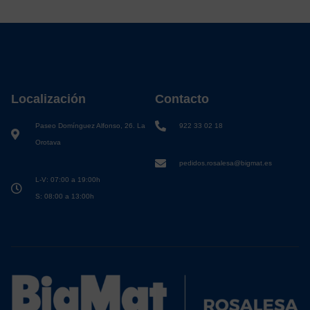
Localización
Contacto
Paseo Domínguez Alfonso, 26. La
922 33 02 18
Orotava
pedidos.rosalesa@bigmat.es
L-V: 07:00 a 19:00h
S: 08:00 a 13:00h
Gestionar Consentimientos
BigMat Rosalesa
usa Cookies para almacenar y/o acceder a la
información del dispositivo. Eso nos permite procesar datos como el
comportamiento de navegación o las identificaciones únicas en este sitio.
No consentir puede afectar negativamente a ciertas funciones.