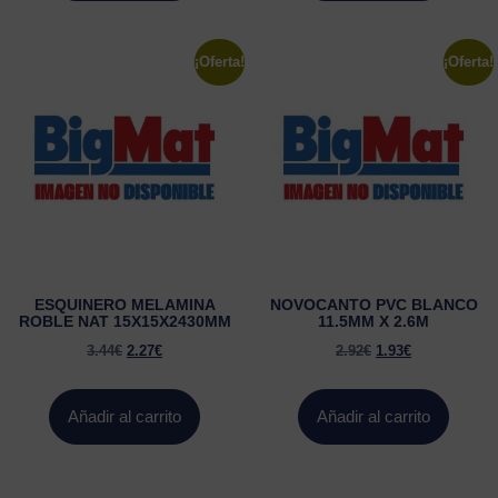
¡Oferta!
¡Oferta!
ESQUINERO MELAMINA
NOVOCANTO PVC BLANCO
ROBLE NAT 15X15X2430MM
11.5MM X 2.6M
3.44
€
2.27
€
2.92
€
1.93
€
Añadir al carrito
Añadir al carrito