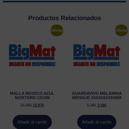
Productos Relacionados
¡Oferta!
¡Oferta!
MALLA REVOCO AZUL
GUARDAVIVO MELAMINA
MORTERO 1X10M
WENGUE 30X30X2430MM
24.05
€
15.87
€
5.39
€
3.56
€
Añadir al carrito
Añadir al carrito