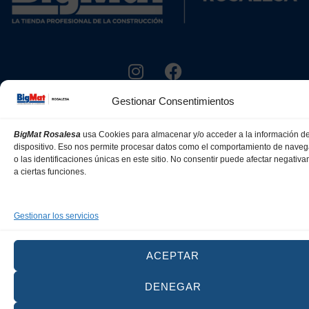
Gestionar los servicios
ACEPTAR
DENEGAR
VER PREFERENCIAS
© 2026 Grupo Rosalesa. Todos los derechos reservados. Powered by
Canarias Web
Política de Cookies
Política de Privacidad
Aviso Legal