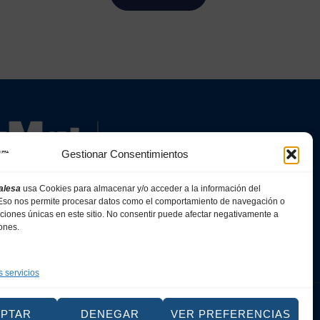
Gestionar Consentimientos
alesa
usa Cookies para almacenar y/o acceder a la información del
. Eso nos permite procesar datos como el comportamiento de navegación o
caciones únicas en este sitio. No consentir puede afectar negativamente a
iones.
s servicios
Web
EPTAR
DENEGAR
VER PREFERENCIAS