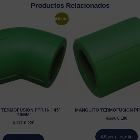
Productos Relacionados
¡Oferta!
TERMOFUSION PPR H-H 45º
MANGUITO TERMOFUSION PP
20MM
0.29
€
0.18
€
0.37
€
0.22
€
Añadir al carrito