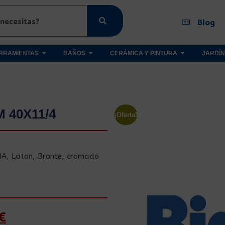
Blog
RRAMIENTAS
BAÑOS
CERÁMICA Y PINTURA
JARDÍN
 40X11/4
¡Oferta!
IA
,
Laton, Bronce, cromado
€