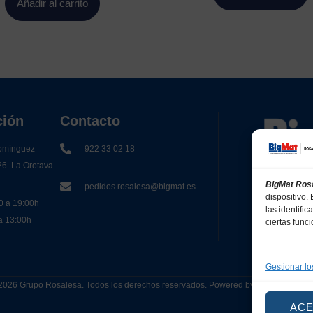
Añadir al carrito
ción
Contacto
omínguez
922 33 02 18
26. La Orotava
BigMat Ros
pedidos.rosalesa@bigmat.es
dispositivo
0 a 19:00h
las identifi
 a 13:00h
ciertas func
Gestionar lo
2026 Grupo Rosalesa. Todos los derechos reservados. Powered by
Canarias 
AC