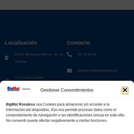
Localización
Contacto
Paseo Domínguez Alfonso, 26. La
922 33 02 18
Orotava
pedidos.rosalesa@bigmat.es
L-V: 07:00 a 19:00h
S: 08:00 a 13:00h
Gestionar Consentimientos
BigMat Rosalesa
usa Cookies para almacenar y/o acceder a la
información del dispositivo. Eso nos permite procesar datos como el
comportamiento de navegación o las identificaciones únicas en este sitio.
No consentir puede afectar negativamente a ciertas funciones.