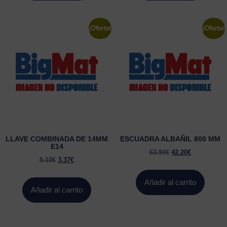
¡Oferta!
¡Oferta!
LLAVE COMBINADA DE 14MM
ESCUADRA ALBAÑIL 800 MM
E14
63.94
€
42.20
€
5.10
€
3.37
€
Añadir al carrito
Añadir al carrito