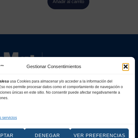
Añadir al carrito
Gestionar Consentimientos
alesa
usa Cookies para almacenar y/o acceder a la información del
. Eso nos permite procesar datos como el comportamiento de navegación o
caciones únicas en este sitio. No consentir puede afectar negativamente a
iones.
s servicios
Web
EPTAR
DENEGAR
VER PREFERENCIAS