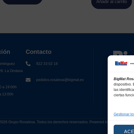
Añadir al carrito
ción
Contacto
omínguez
922 33 02 18
26. La Orotava
BigMat Ros
pedidos.rosalesa@bigmat.es
dispositivo
0 a 19:00h
las identifi
 a 13:00h
ciertas func
Gestionar lo
2026 Grupo Rosalesa. Todos los derechos reservados. Powered by
Canarias 
AC