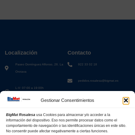
Localización
Contacto
Paseo Domínguez Alfonso, 26. La
922 33 02 18
Orotava
pedidos.rosalesa@bigmat.es
L-V: 07:00 a 19:00h
S: 08:00 a 13:00h
Gestionar Consentimientos
BigMat Rosalesa
usa Cookies para almacenar y/o acceder a la
información del dispositivo. Eso nos permite procesar datos como el
comportamiento de navegación o las identificaciones únicas en este sitio.
No consentir puede afectar negativamente a ciertas funciones.