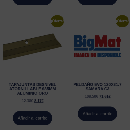
¡Oferta!
¡Oferta!
TAPAJUNTAS DESNIVEL
PELDAÑO EVO 120X31.7
ATORNILLABLE 985MM
SAMARA C3
ALUMINIO ORO
108.50
€
71.61
€
12.38
€
8.17
€
Añadir al carrito
Añadir al carrito