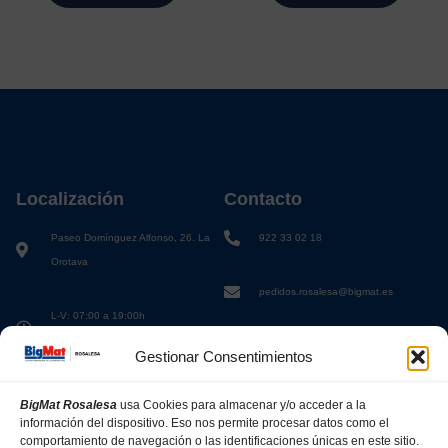
Localización
Contacto
Paseo Domínguez Alfonso, 26. La
922 33 02 18
Orotava
pedidos.rosalesa@bigmat.es
L-V: 07:00 a 19:00h
S: 08:00 a 13:00h
Gestionar Consentimientos
BigMat Rosalesa
usa Cookies para almacenar y/o acceder a la
información del dispositivo. Eso nos permite procesar datos como el
comportamiento de navegación o las identificaciones únicas en este sitio.