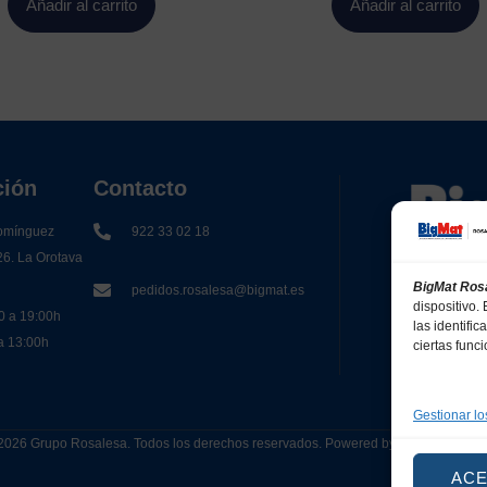
Añadir al carrito
Añadir al carrito
ción
Contacto
omínguez
922 33 02 18
26. La Orotava
BigMat Ros
pedidos.rosalesa@bigmat.es
dispositivo
0 a 19:00h
las identifi
 a 13:00h
ciertas func
Gestionar lo
2026 Grupo Rosalesa. Todos los derechos reservados. Powered by
Canarias 
AC