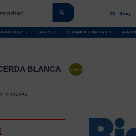
Blog
RRAMIENTAS
BAÑOS
CERÁMICA Y PINTURA
JARDÍN
 CERDA BLANCA
¡Oferta!
R
,
PINTURAS
€