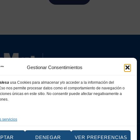
Gestionar Consentimientos
alesa
usa Cookies para almacenar y/o acceder a la información del
. Eso nos permite procesar datos como el comportamiento de navegación o
caciones únicas en este sitio. No consentir puede afectar negativamente a
iones.
s servicios
Web
EPTAR
DENEGAR
VER PREFERENCIAS