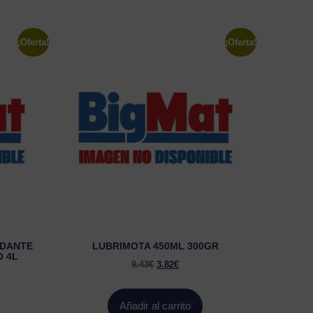
¡Oferta!
¡Oferta!
IDANTE
LUBRIMOTA 450ML 300GR
O 4L
9.43
€
3.82
€
Añadir al carrito