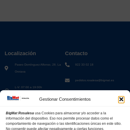
Localización
Contacto
Paseo Domínguez Alfonso, 26. La
922 33 02 18
Orotava
pedidos.rosalesa@bigmat.es
L-V: 07:00 a 19:00h
S: 08:00 a 13:00h
Gestionar Consentimientos
BigMat Rosalesa
usa Cookies para almacenar y/o acceder a la
información del dispositivo. Eso nos permite procesar datos como el
comportamiento de navegación o las identificaciones únicas en este sitio.
No consentir puede afectar negativamente a ciertas funciones.