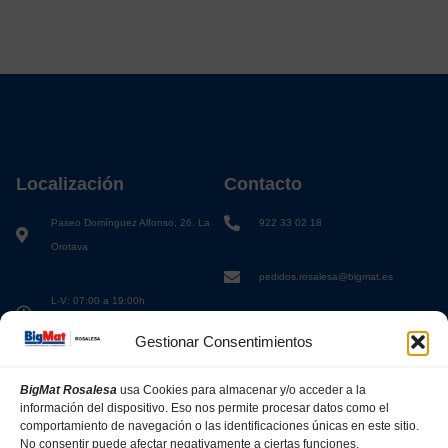
Localización
Contacto
Paseo Domínguez Alfonso, 26. La
922 33 02 18
Orotava
pedidos.rosalesa@bigmat.es
L-V: 07:00 a 19:00h
S: 08:00 a 13:00h
Gestionar Consentimientos
BigMat Rosalesa
usa Cookies para almacenar y/o acceder a la
información del dispositivo. Eso nos permite procesar datos como el
comportamiento de navegación o las identificaciones únicas en este sitio.
No consentir puede afectar negativamente a ciertas funciones.