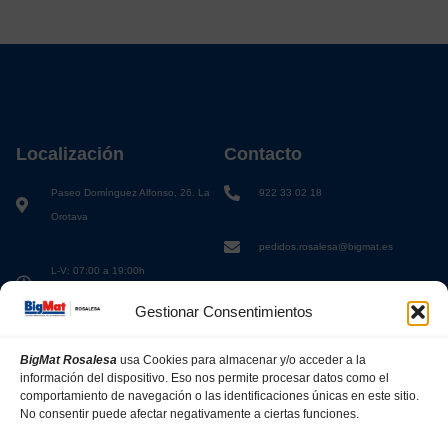
Localización
Contacto
Paseo Domínguez Alfonso, 26. La
922 33 02 18
Orotava
pedidos.rosalesa@bigmat.es
L-V: 07:00 a 19:00h
S: 08:00 a 13:00h
Gestionar Consentimientos
BigMat Rosalesa
usa Cookies para almacenar y/o acceder a la
información del dispositivo. Eso nos permite procesar datos como el
comportamiento de navegación o las identificaciones únicas en este sitio.
No consentir puede afectar negativamente a ciertas funciones.