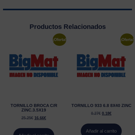
Productos Relacionados
¡Oferta!
¡Oferta!
TORNILLO BROCA C/R
TORNILLO 933 6.8 8X40 ZINC
ZINC.3.5X19
0.27
€
0.18
€
25.25
€
16.66
€
Añadir al carrito