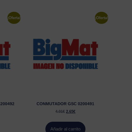
¡Oferta!
¡Oferta!
200492
CONMUTADOR GSC 0200491
4.01
€
2.65
€
Añadir al carrito