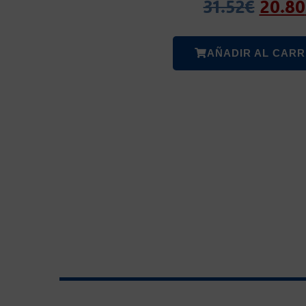
31.52
€
20.80
AÑADIR AL CARR