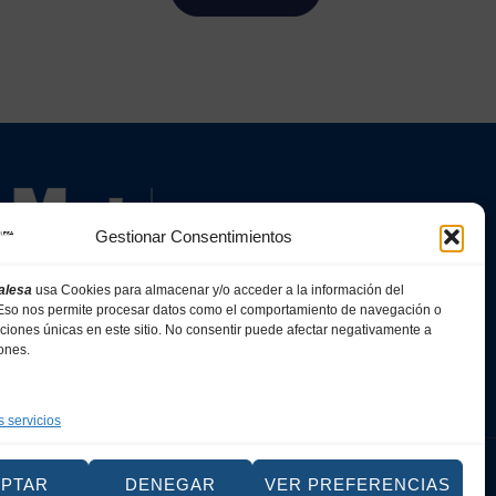
Gestionar Consentimientos
alesa
usa Cookies para almacenar y/o acceder a la información del
. Eso nos permite procesar datos como el comportamiento de navegación o
caciones únicas en este sitio. No consentir puede afectar negativamente a
iones.
s servicios
Web
EPTAR
DENEGAR
VER PREFERENCIAS