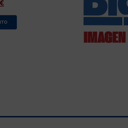
€
ITO