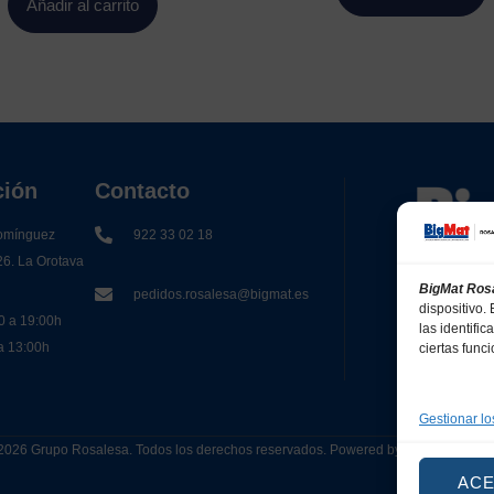
Añadir al carrito
ción
Contacto
omínguez
922 33 02 18
26. La Orotava
BigMat Ros
pedidos.rosalesa@bigmat.es
dispositivo
0 a 19:00h
las identifi
 a 13:00h
ciertas func
Gestionar lo
2026 Grupo Rosalesa. Todos los derechos reservados. Powered by
Canarias 
AC