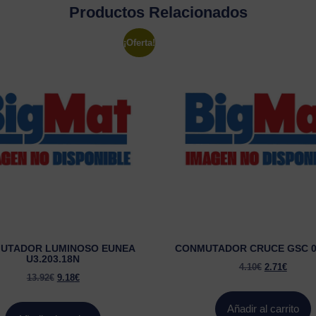
Productos Relacionados
¡Oferta!
UTADOR LUMINOSO EUNEA
CONMUTADOR CRUCE GSC 0
U3.203.18N
4.10
€
2.71
€
13.92
€
9.18
€
Añadir al carrito