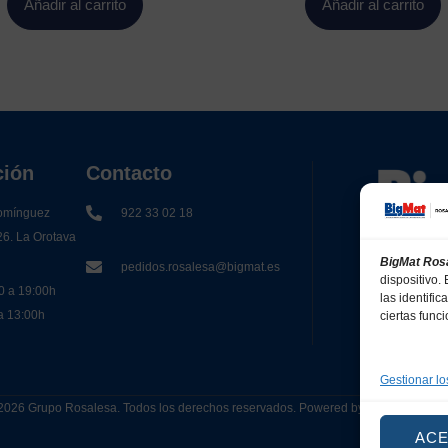
Añadir al carrito
Añadir al carrito
ción
Contacto
omínguez
922 33 02 18
26. La Orotava
BigMat Ros
pedidos.rosalesa@bigmat.es
dispositivo
0 a 19:00h
las identifi
 a 13:00h
ciertas func
Gestionar lo
2026 Grupo Rosalesa. Todos los derechos reservados. Powered by
Canarias 
AC