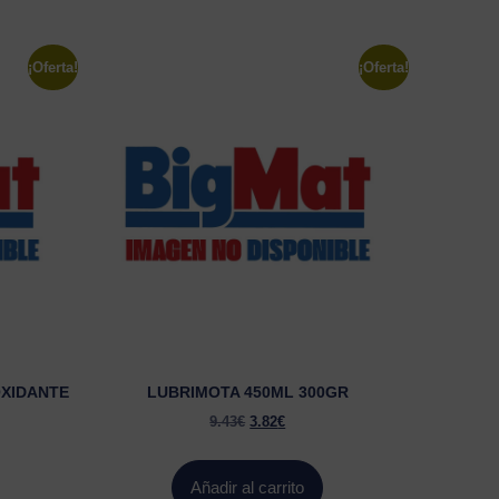
¡Oferta!
¡Oferta!
OXIDANTE
LUBRIMOTA 450ML 300GR
9.43
€
3.82
€
Añadir al carrito