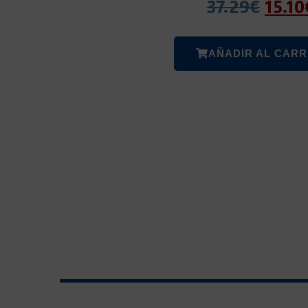
37.29
€
15.10
AÑADIR AL CARR