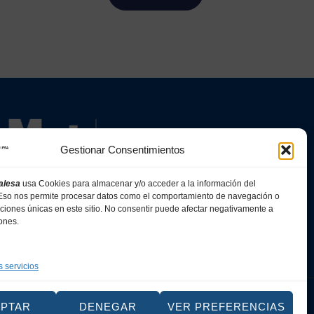
Gestionar Consentimientos
alesa
usa Cookies para almacenar y/o acceder a la información del
. Eso nos permite procesar datos como el comportamiento de navegación o
caciones únicas en este sitio. No consentir puede afectar negativamente a
iones.
s servicios
Web
EPTAR
DENEGAR
VER PREFERENCIAS