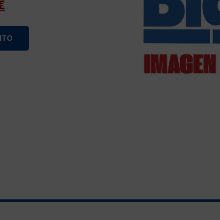
€
ITO