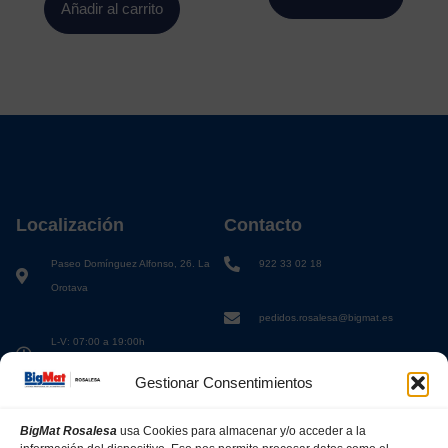
Añadir al carrito
Localización
Contacto
Paseo Domínguez Alfonso, 26. La
922 33 02 18
Orotava
pedidos.rosalesa@bigmat.es
L-V: 07:00 a 19:00h
S: 08:00 a 13:00h
Gestionar Consentimientos
BigMat Rosalesa
usa Cookies para almacenar y/o acceder a la