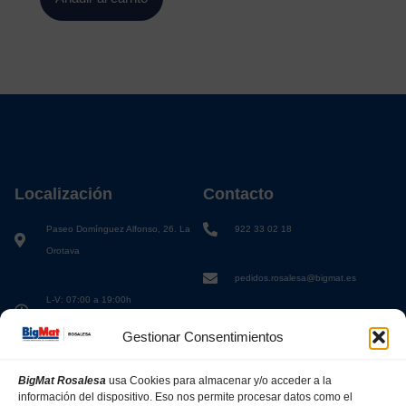
Localización
Contacto
Paseo Domínguez Alfonso, 26. La
922 33 02 18
Orotava
pedidos.rosalesa@bigmat.es
L-V: 07:00 a 19:00h
S: 08:00 a 13:00h
Gestionar Consentimientos
BigMat Rosalesa
usa Cookies para almacenar y/o acceder a la
información del dispositivo. Eso nos permite procesar datos como el