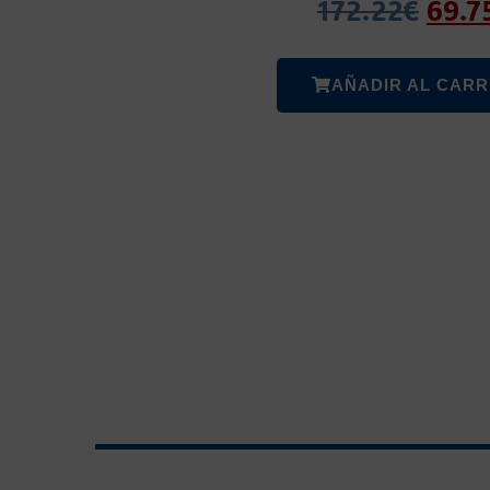
172.22
€
69.7
AÑADIR AL CARR