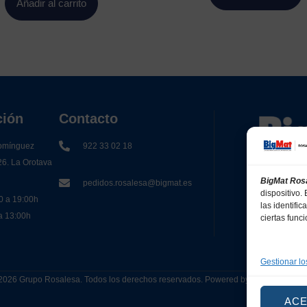
Añadir al carrito
ción
Contacto
omínguez
922 33 02 18
26. La Orotava
BigMat Ros
pedidos.rosalesa@bigmat.es
dispositivo
0 a 19:00h
las identifi
 a 13:00h
ciertas func
Gestionar lo
2026 Grupo Rosalesa. Todos los derechos reservados. Powered by
Canarias 
AC