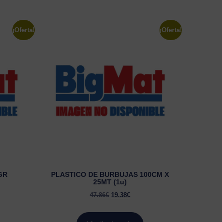
¡Oferta!
¡Oferta!
GR
PLASTICO DE BURBUJAS 100CM X
25MT (1u)
47.86
€
19.38
€