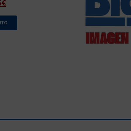
5
€
ITO