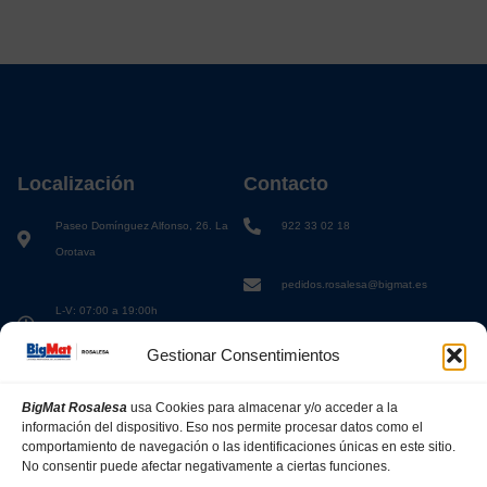
Localización
Contacto
Paseo Domínguez Alfonso, 26. La
922 33 02 18
Orotava
pedidos.rosalesa@bigmat.es
L-V: 07:00 a 19:00h
S: 08:00 a 13:00h
Gestionar Consentimientos
BigMat Rosalesa
usa Cookies para almacenar y/o acceder a la
información del dispositivo. Eso nos permite procesar datos como el
comportamiento de navegación o las identificaciones únicas en este sitio.
No consentir puede afectar negativamente a ciertas funciones.