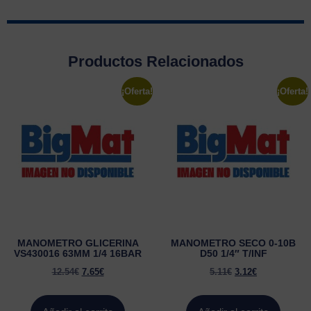
Productos Relacionados
¡Oferta!
¡Oferta!
MANOMETRO GLICERINA
MANOMETRO SECO 0-10B
VS430016 63MM 1/4 16BAR
D50 1/4″ T/INF
12.54
€
7.65
€
5.11
€
3.12
€