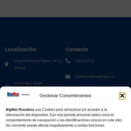
Localización
Contacto
Paseo Domínguez Alfonso, 26. La
922 33 02 18
Orotava
pedidos.rosalesa@bigmat.es
L-V: 07:00 a 19:00h
S: 08:00 a 13:00h
Gestionar Consentimientos
BigMat Rosalesa
usa Cookies para almacenar y/o acceder a la
información del dispositivo. Eso nos permite procesar datos como el
comportamiento de navegación o las identificaciones únicas en este sitio.
No consentir puede afectar negativamente a ciertas funciones.