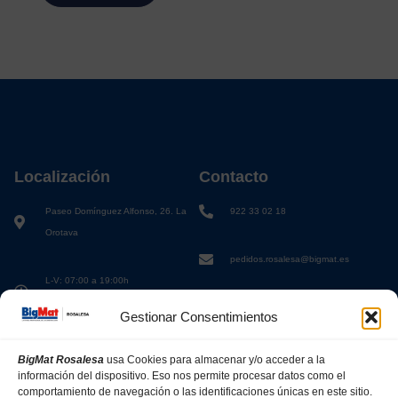
Localización
Contacto
Paseo Domínguez Alfonso, 26. La
922 33 02 18
Orotava
pedidos.rosalesa@bigmat.es
L-V: 07:00 a 19:00h
S: 08:00 a 13:00h
Gestionar Consentimientos
BigMat Rosalesa
usa Cookies para almacenar y/o acceder a la
información del dispositivo. Eso nos permite procesar datos como el
comportamiento de navegación o las identificaciones únicas en este sitio.