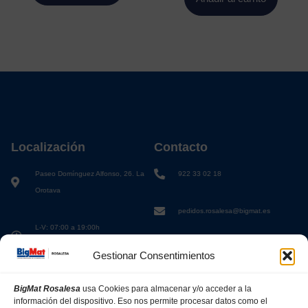
Localización
Contacto
Paseo Domínguez Alfonso, 26. La
922 33 02 18
Orotava
pedidos.rosalesa@bigmat.es
L-V: 07:00 a 19:00h
S: 08:00 a 13:00h
Gestionar Consentimientos
BigMat Rosalesa
usa Cookies para almacenar y/o acceder a la
información del dispositivo. Eso nos permite procesar datos como el