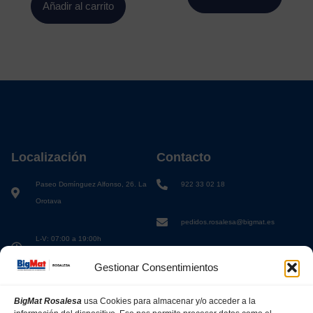
Añadir al carrito
Localización
Contacto
Paseo Domínguez Alfonso, 26. La
922 33 02 18
Orotava
pedidos.rosalesa@bigmat.es
L-V: 07:00 a 19:00h
S: 08:00 a 13:00h
Gestionar Consentimientos
BigMat Rosalesa
usa Cookies para almacenar y/o acceder a la