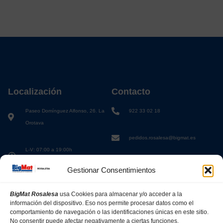
Localización
Contacto
Paseo Domínguez Alfonso, 26. La
922 33 02 18
Orotava
pedidos.rosalesa@bigmat.es
L-V: 07:00 a 19:00h
S: 08:00 a 13:00h
Gestionar Consentimientos
BigMat Rosalesa
usa Cookies para almacenar y/o acceder a la
información del dispositivo. Eso nos permite procesar datos como el
comportamiento de navegación o las identificaciones únicas en este sitio.
No consentir puede afectar negativamente a ciertas funciones.