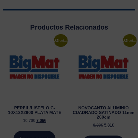
Productos Relacionados
¡Oferta!
¡Oferta!
PERFIL/LISTELO C-
NOVOCANTO ALUMINIO
10X12X2600 PLATA MATE
CUADRADO SATINADO 11mm
260cm
10.70
€
7.06
€
8.80
€
5.81
€