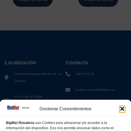
Localización
Contacto
Paseo Domínguez Alfonso, 26. La
922 33 02 18
Orotava
pedidos.rosalesa@bigmat.es
L-V: 07:00 a 19:00h
S: 08:00 a 13:00h
Gestionar Consentimientos
BigMat Rosalesa
usa Cookies para almacenar y/o acceder a la
información del dispositivo. Eso nos permite procesar datos como el