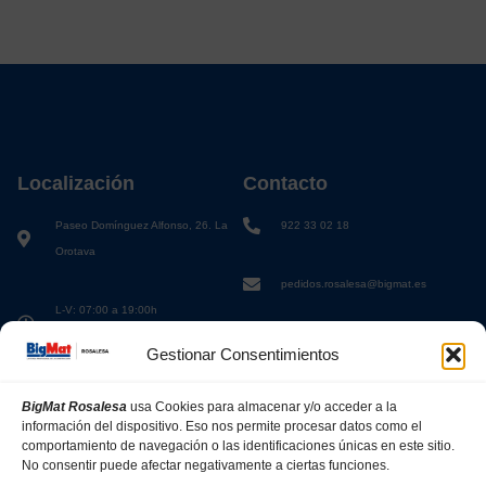
Localización
Contacto
Paseo Domínguez Alfonso, 26. La
922 33 02 18
Orotava
pedidos.rosalesa@bigmat.es
L-V: 07:00 a 19:00h
S: 08:00 a 13:00h
Gestionar Consentimientos
BigMat Rosalesa
usa Cookies para almacenar y/o acceder a la
información del dispositivo. Eso nos permite procesar datos como el
comportamiento de navegación o las identificaciones únicas en este sitio.
No consentir puede afectar negativamente a ciertas funciones.