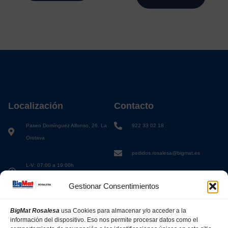
Localización
Contacto
Paseo Domínguez Alfonso, 26. La
922 33 02 18
Orotava
pedidos.rosalesa@bigmat.es
L-V: 07:00 a 19:00h
S: 08:00 a 13:00h
Gestionar Consentimientos
BigMat Rosalesa
usa Cookies para almacenar y/o acceder a la
información del dispositivo. Eso nos permite procesar datos como el