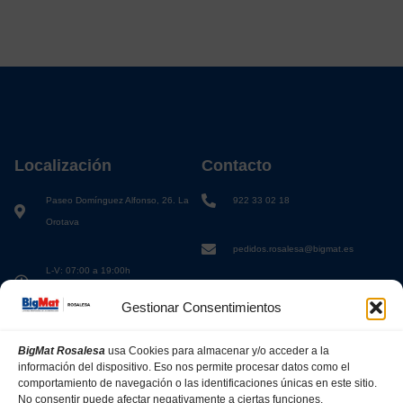
Localización
Contacto
Paseo Domínguez Alfonso, 26. La
922 33 02 18
Orotava
pedidos.rosalesa@bigmat.es
L-V: 07:00 a 19:00h
S: 08:00 a 13:00h
Gestionar Consentimientos
BigMat Rosalesa
usa Cookies para almacenar y/o acceder a la
información del dispositivo. Eso nos permite procesar datos como el
comportamiento de navegación o las identificaciones únicas en este sitio.
No consentir puede afectar negativamente a ciertas funciones.