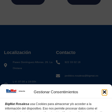
Localización
Contacto
Paseo Domínguez Alfonso, 26. La
922 33 02 18
Orotava
pedidos.rosalesa@bigmat.es
L-V: 07:00 a 19:00h
S: 08:00 a 13:00h
Gestionar Consentimientos
BigMat Rosalesa
usa Cookies para almacenar y/o acceder a la
información del dispositivo. Eso nos permite procesar datos como el