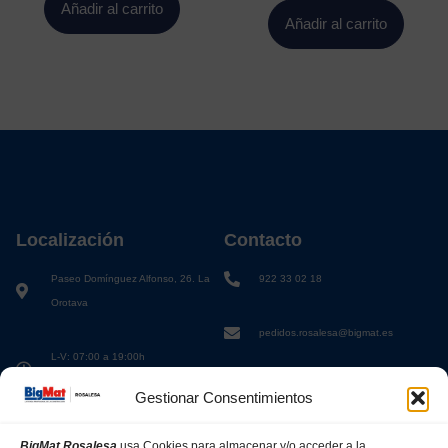
Añadir al carrito
Añadir al carrito
Localización
Contacto
Paseo Domínguez Alfonso, 26. La
922 33 02 18
Orotava
pedidos.rosalesa@bigmat.es
L-V: 07:00 a 19:00h
S: 08:00 a 13:00h
Gestionar Consentimientos
BigMat Rosalesa
usa Cookies para almacenar y/o acceder a la