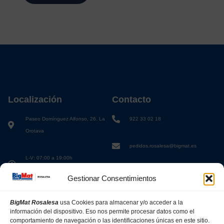
Localización
Contacto
Paseo Domínguez Alfonso, 26. La
922 33 02 18
Orotava
pedidos.rosalesa@bigmat.es
L-V: 07:00 a 19:00h
S: 08:00 a 13:00h
Gestionar Consentimientos
BigMat Rosalesa
usa Cookies para almacenar y/o acceder a la
información del dispositivo. Eso nos permite procesar datos como el
comportamiento de navegación o las identificaciones únicas en este sitio.