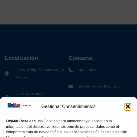
Localización
Contacto
Paseo Domínguez Alfonso, 26. La
922 33 02 18
Orotava
pedidos.rosalesa@bigmat.es
L-V: 07:00 a 19:00h
S: 08:00 a 13:00h
Gestionar Consentimientos
BigMat Rosalesa
usa Cookies para almacenar y/o acceder a la
información del dispositivo. Eso nos permite procesar datos como el
comportamiento de navegación o las identificaciones únicas en este sitio.